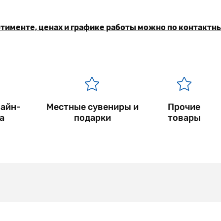
тименте, ценах и графике работы можно по контактн
лайн-
Местные сувениры и
Прочие
а
подарки
товары