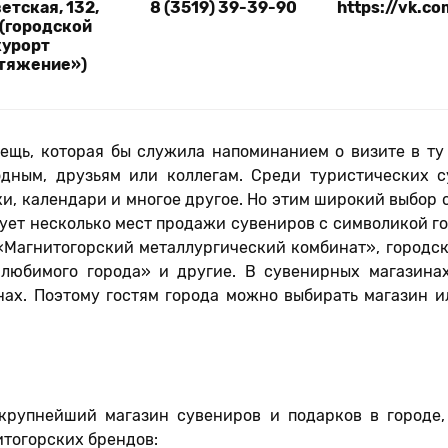
ветская, 132,
8 (3519) 39-39-90
https://vk.co
 (городской
курорт
тяжение»)
вещь, которая бы служила напоминанием о визите в ту
одным, друзьям или коллегам. Среди туристических 
ки, календари и многое другое. Но этим широкий выбор
ует несколько мест продажи сувениров с символикой гор
«Магнитогорский металлургический комбинат», городс
 любимого города» и другие. В сувенирных магазина
ах. Поэтому гостям города можно выбирать магазин ил
крупнейший магазин сувениров и подарков в городе
итогорских брендов: