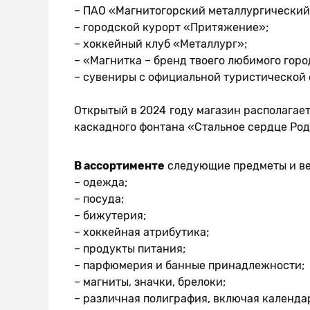
– ПАО «Магнитогорский металлургический
– городской курорт «Притяжение»;
– хоккейный клуб «Металлург»;
– «Магнитка – бренд твоего любимого горо
– сувениры с официальной туристической 
Открытый в 2024 году магазин располагае
каскадного фонтана «Стальное сердце Ро
В ассортименте
следующие предметы и в
– одежда;
– посуда;
– бижутерия;
– хоккейная атрибутика;
– продукты питания;
– парфюмерия и банные принадлежности;
– магниты, значки, брелоки;
– различная полиграфия, включая календа