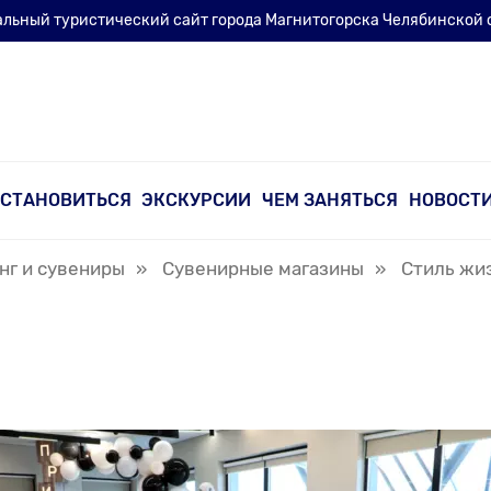
льный туристический сайт города Магнитогорска Челябинской 
ОСТАНОВИТЬСЯ
ЭКСКУРСИИ
ЧЕМ ЗАНЯТЬСЯ
НОВОСТ
Назад
Назад
Назад
нг и сувениры
»
Сувенирные магазины
»
Стиль жи