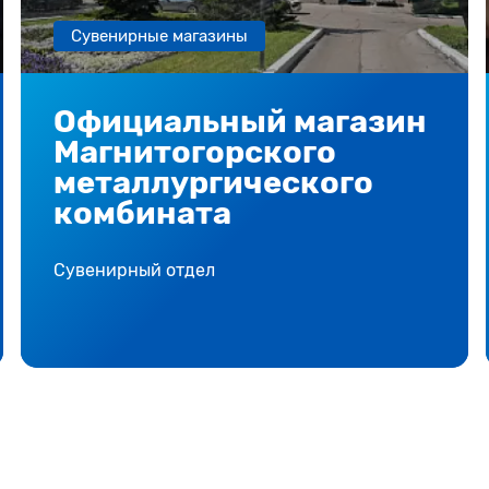
Сувенирные магазины
Официальный магазин
Магнитогорского
металлургического
комбината
Сувенирный отдел