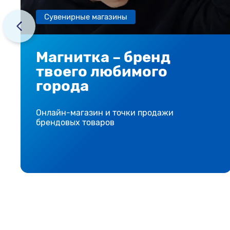
Сувенирные магазины
Магнитка – бренд
твоего любимого
города
Онлайн-магазин и точки продажи
брендовых товаров