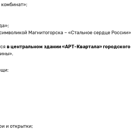
 комбинат»;
да»;
символикой Магнитогорска – «Стальное сердце России»
тся
в центральном здании «АРТ-Квартала» городског
дины».
ещи:
ри и открытки;