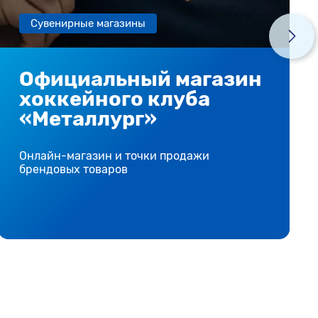
Сувенирные магазины
Официальный магазин
хоккейного клуба
«Металлург»
Онлайн-магазин и точки продажи
брендовых товаров